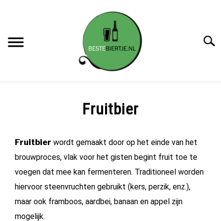
Searc
SOORTEN BIER
SU
Fruitbier
TO
REVIEWS
Fruitbier
wordt gemaakt door op het einde van het
BIERBLOGS
brouwproces, vlak voor het gisten begint fruit toe te
voegen dat mee kan fermenteren. Traditioneel worden
BIER&FOOD
hiervoor steenvruchten gebruikt (kers, perzik, enz.),
maar ook framboos, aardbei, banaan en appel zijn
BESTEBIERTJE STANDAARD
mogelijk.