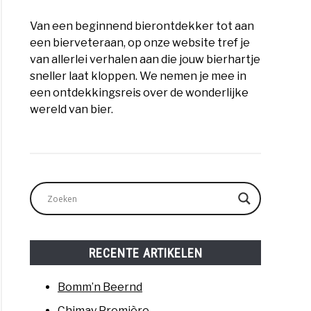
Van een beginnend bierontdekker tot aan
een bierveteraan, op onze website tref je
van allerlei verhalen aan die jouw bierhartje
sneller laat kloppen. We nemen je mee in
tte
een ontdekkingsreis over de wonderlijke
wereld van bier.
eshing
de
RECENTE ARTIKELEN
en
n
Bomm’n Beernd
Chimay Première