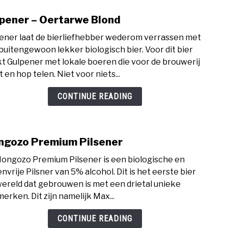
pener – Oertarwe Blond
link
to
ener laat de bierliefhebber wederom verrassen met
Gulp
buitengewoon lekker biologisch bier. Voor dit bier
–
t Gulpener met lokale boeren die voor de brouwerij
Oert
 en hop telen. Niet voor niets...
Blon
CONTINUE READING
gozo Premium Pilsener
link
to
ongozo Premium Pilsener is een biologische en
Mon
envrije Pilsner van 5% alcohol. Dit is het eerste bier
Prem
wereld dat gebrouwen is met een drietal unieke
Pilse
erken. Dit zijn namelijk Max...
CONTINUE READING