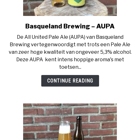
Basqueland Brewing – AUPA
link
to
De All United Pale Ale (AUPA) van Basqueland
Basqueland
Brewing vertegenwoordigt met trots een Pale Ale
Brewing
van zeer hoge kwaliteit van ongeveer 5,3% alcohol.
–
Deze AUPA kent intens hoppige aroma's met
AUPA
toetsen...
CONTINUE READING