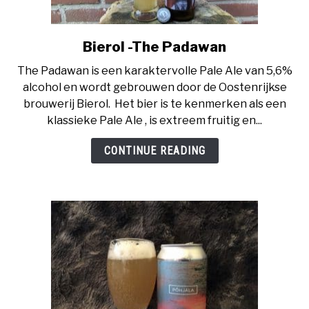
Bierol -The Padawan
link
to
The Padawan is een karaktervolle Pale Ale van 5,6%
Bierol
alcohol en wordt gebrouwen door de Oostenrijkse
-
brouwerij Bierol. Het bier is te kenmerken als een
The
klassieke Pale Ale , is extreem fruitig en...
Padawan
CONTINUE READING