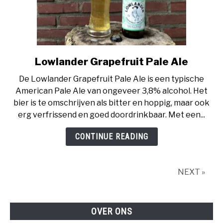
Lowlander Grapefruit Pale Ale
link
to
De Lowlander Grapefruit Pale Ale is een typische
Lowlander
American Pale Ale van ongeveer 3,8% alcohol. Het
Grapefruit
bier is te omschrijven als bitter en hoppig, maar ook
Pale
erg verfrissend en goed doordrinkbaar. Met een...
Ale
CONTINUE READING
NEXT »
OVER ONS