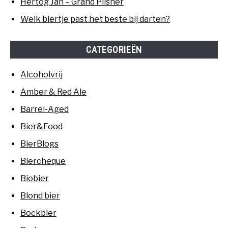
Hertog Jan – Grand Pilsner
Welk biertje past het beste bij darten?
CATEGORIEËN
Alcoholvrij
Amber & Red Ale
Barrel-Aged
Bier&Food
BierBlogs
Biercheque
Biobier
Blond bier
Bockbier