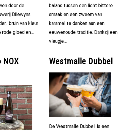
wen door de
balans tussen een licht bittere
werij Dilewyns.
smaak en een zweem van
der, bruin van kleur
karamel te danken aan een
e rode gloed en…
eeuwenoude traditie. Dankzij een
vleugje…
o NOX
Westmalle Dubbel
De Westmalle Dubbel is een