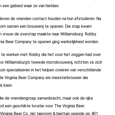
 een gebied waar ze van hielden.
 bleven de vrienden contact houden na hun afstuderen. Na
e om samen een brouwerij te openen. Die stap kwam
zijn vrouw de overstap maakte naar Williamsburg. Robby
inia Beer Company te openen ging werkelijkheid worden.
en te werken met Robby die het voor het zeggen had over
r Williamsburg’s tweede microbrouwerij, richtten ze zich
n specialiseren in het helpen creëren van verschillende
 de Virginia Beer Company als meesterbrouwer die
s klein.
die de vriendengroep samenbracht, maar ook de rijke
od een geschikte locatie voor The Virginia Beer
Virginia Beer Co. zijn taproom & biertuin opende op 401