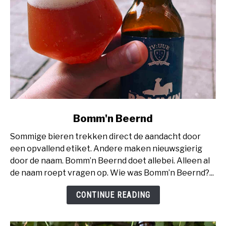
link
Bomm'n Beernd
to
Sommige bieren trekken direct de aandacht door
Bomm'n
een opvallend etiket. Andere maken nieuwsgierig
Beernd
door de naam. Bomm’n Beernd doet allebei. Alleen al
de naam roept vragen op. Wie was Bomm’n Beernd?...
CONTINUE READING