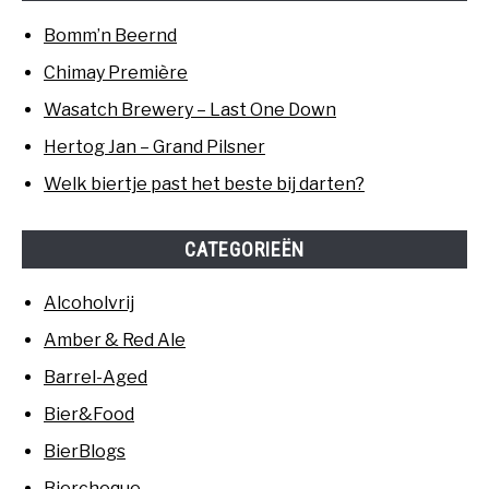
Bomm’n Beernd
Chimay Première
Wasatch Brewery – Last One Down
Hertog Jan – Grand Pilsner
Welk biertje past het beste bij darten?
CATEGORIEËN
Alcoholvrij
Amber & Red Ale
Barrel-Aged
Bier&Food
BierBlogs
Biercheque