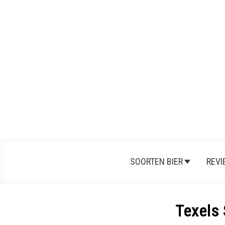
SOORTEN BIER
REV
Texels 