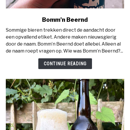
link
Bomm'n Beernd
to
Sommige bieren trekken direct de aandacht door
Bomm'n
een opvallend etiket. Andere maken nieuwsgierig
Beernd
door de naam. Bomm’n Beernd doet allebei. Alleen al
de naam roept vragen op. Wie was Bomm’n Beernd?...
CONTINUE READING