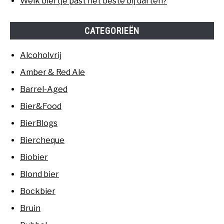
Welk biertje past het beste bij darten?
CATEGORIEËN
Alcoholvrij
Amber & Red Ale
Barrel-Aged
Bier&Food
BierBlogs
Biercheque
Biobier
Blond bier
Bockbier
Bruin